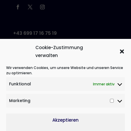
+43 699 17 16 75 19
office@leabacher.at
Cookie-Zustimmung
lebt und arbeitet
verwalten
in Wien
Wir verwenden Cookies, um unsere Website und unseren Service
zu optimieren.
Impressum
Funktional
Immer aktiv
AGB
Marketing
Market
Datenschutz
Cookie-Info
Akzeptieren